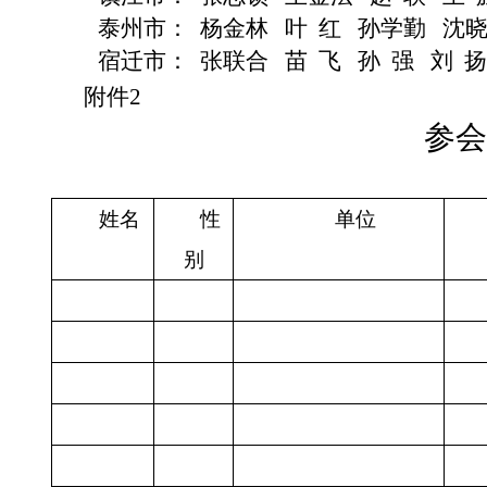
泰州市：
杨金林
叶
红
孙学勤
沈
宿迁市：
张联合
苗
飞
孙
强
刘
扬
附件
2
参会
姓名
性
单位
别