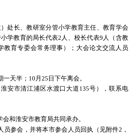
教）处长、教研室分管小学教育主任、教育学会
管小学教育的局长代表
2
人、校长代表
9
人（含教
学教育专委会常务理事）；大会论文交流人员
期一天半；
10
月
25
日
下午离会。
（淮安市清江浦区水渡口大道
135
号），联系电
学会和淮安市教育局共同承办。
人员参会，并将本市参会人员回执（见附件
2
，