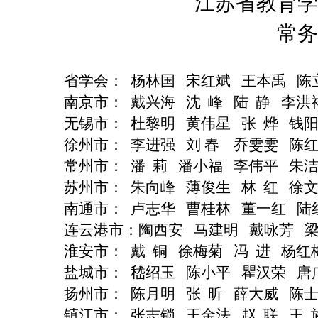
江苏省教育学
常务
省学会：
杨林国
宋红斌
王本禹
陈
南京市：
戴兴海
沈
峰
陆
静
李洪
无锡市：
杜黎明
黄伟星
张
烨
钱
徐州市：
李进强
刘
春
乔雯雯
陈
常州市：
潘
莉
潘小福
李伟平
朱
苏州市：
朱向峰
薄俊生
林
红
徐
南通市：
卢志华
曹桂林
董一红
陆
连云港市：陶西安
马建明
戴咏芳
淮安市：
戴
铜
徐梅菊
冯
进
杨红
盐城市：
嵇绍玉
陈小平
瞿汉荣
唐
扬州市：
陈月明
张
昕
薛大威
陈
镇江市：
张志锁
王金法
赵
联
王