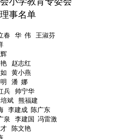
会小学教育专委会
理事名单
立春
华
伟
王淑芬
祥
阳辉
红艳
赵志红
洁如
黄小燕
文明
潘
娜
红兵
帅宁华
梁培斌
熊福建
梅
李建成
陈广东
广泉
李建国
冯雷激
士才
陈文艳
旌