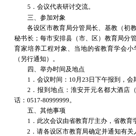
5
．会议代表研讨交流。
三、参加对象
各设区市教育局分管局长、基教（初
秘书长；每市安排县（市、区）教育局分
育家培养工程对象、当地的省教育学会小
（另行通知）。
四、举办时间及地点
1
．会议时间：
10
月
23
日
下午报到，会
2
．报到地点：淮安开元名都大酒店
话：
0517-80999999
。
五、其他事项
1
．此次会议由省教育厅主办，省教育
2
．请各设区市教育局确定并通知有关