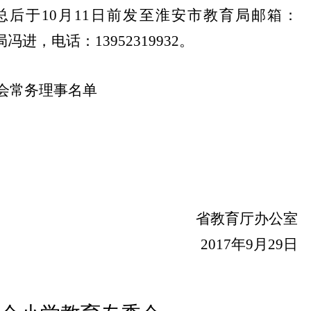
总后于
10
月
11
日
前发至淮安市教育局邮箱：
局冯进，电话：
13952319932
。
会常务理事名单
省教育厅办公室
2017
年
9
月
29
日